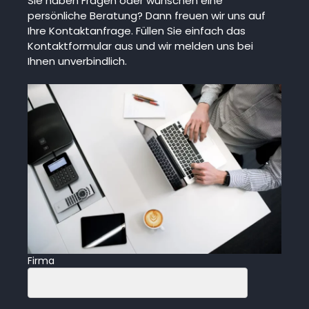
Sie haben Fragen oder wünschen eine
persönliche Beratung? Dann freuen wir uns auf
Ihre Kontaktanfrage. Füllen Sie einfach das
Kontaktformular aus und wir melden uns bei
Ihnen unverbindlich.
Firma
F
i
e
l