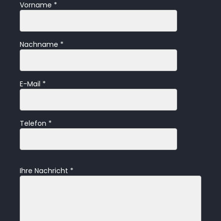
Vorname
*
d
:
Nachname
*
E-Mail
*
Telefon
*
Ihre Nachricht
*